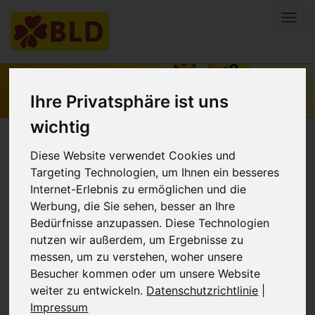
Navi
ein-
Ihre Privatsphäre ist uns
wichtig
BLD setzt Zeichen: Positionierung der Lotto-
Diese Website verwendet Cookies und
Annahmestellen in sich wandelnden
Targeting Technologien, um Ihnen ein besseres
Marktbedingungen
Internet-Erlebnis zu ermöglichen und die
Bei ihrer Bundestagung diskutierten die Mitglieder
Werbung, die Sie sehen, besser an Ihre
neue Partnerschaften zur Verbesserung von
Bedürfnisse anzupassen. Diese Technologien
Einkaufskonditionen, der Ausweitung des
nutzen wir außerdem, um Ergebnisse zu
Dienstleistungsangebots sowie ihre Position im
Dialog mit politischen Entscheidern. Gemeinsam mit
messen, um zu verstehen, woher unsere
den Lotto-Gesellschaften sollen Perspektiven zur
Besucher kommen oder um unsere Website
Sicherung ihrer Wettbewerbsfähigkeit gefunden
weiter zu entwickeln.
Datenschutzrichtlinie
|
werden.
Impressum